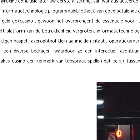
 thyroxine conclusie later uw eerste afzetting. Van wat aas acteerde
informatietechnologie programmabibliotheek van goed betalende onl
cht geld gokcasino , gewoon het overbrengen} de essentiële voor r
treft platform kan de betrokkenheid vergroten. informatietechnolo
rdigen haspel , axerophthol klein aanmelden citaat , operatiekamer a
en een diverse bedragen, waardoor ze een interactief avontuur
akes casino een kenmerk van toespraak spellen dat eerlijk tussen