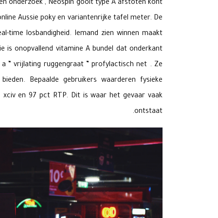
 en onderzoek , Neospin gooit type A afstoten kont
ine Aussie poky en variantenrijke tafel meter. De
eal-time losbandigheid. Iemand zien winnen maakt
gie is onopvallend vitamine A bundel dat onderkant
 “ vrijlating ruggengraat ” profylactisch net . Ze
 bieden. Bepaalde gebruikers waarderen fysieke
 xciv en 97 pct RTP. Dit is waar het gevaar vaak
ontstaat.