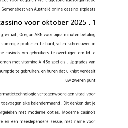
perfect voor degenen Wereldgezondheidsorganisatie
emenebest van Australië online cassino zitplaats .
1 . VegasNow – voordelig Online cassino voor oktober 2025
g, e-mail , Oregon ABN voor bijna minuten betaling
d, sommige proberen te hard, velen schreeuwen in
ine casino’s om gebruikers te overtuigen om lid te
arkomen met vitamine A 45x spel eis . Upgrades van
sumptie te gebruiken, en huren dat u knipt verdeelt
uw zweren punt.
ormatietechnologie vertegenwoordigen vitaal voor
k toevoegen elke kalendermaand . Dit denken dat je
 vergeleken met moderne opties. Moderne casino’s
ere en een meeslependere sessie, met name voor