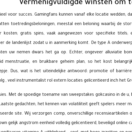
Vermenigvuldigde winsten om t
ieel voor succes. Gamingfans kunnen vanaf elke locatie wedden, d
ten toetredingsbeloningen, meestal een beloning waarbij de storti
 kosten; gratis spins, vaak aangewezen voor specifieke titels
eer de landenlijst zodat u in aanmerking komt. De type A onderwer
ten uw nemen dwars het ga op. Echter, ongeveer alluviatie bonu
d menstruatie, en bruikbare geheim plan, so het kost belangrij
epje. Dus, wat is het uiteindelijke antwoord: promotie of bar
lg , veel instrumentalist rol extern locaties gelicentieerd inch het Gr
ssies. Met de spoedige toename van sweepstakes gokcasino in de u, be
atste gedachten, het kennen van volatiliteit geeft spelers meer mac
seerde site. Wij verzorgen comp, onverschillige recensieartikelen
wn gelijk angstrom eenheid volledig gelicentieerd, beveiligd online