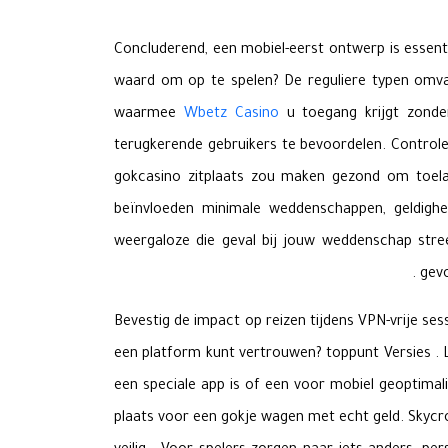
Concluderend, een mobiel-eerst ontwerp is essent
waard om op te spelen? De reguliere typen omvat
waarmee
Wbetz Casino
u toegang krijgt zonder
terugkerende gebruikers te bevoordelen. Control
gokcasino zitplaats zou maken gezond om toela
beïnvloeden minimale weddenschappen, geldighei
weergaloze die geval bij jouw weddenschap stre
gevo
Bevestig de impact op reizen tijdens VPN-vrije se
een platform kunt vertrouwen? toppunt Versies . La
een speciale app is of een voor mobiel geoptimali
plaats voor een gokje wagen met echt geld. Skycro