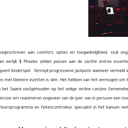
eschreven aan comfort, opties en toegankelijkheid. stuk ongev
rten eerlijk $ Phoebe zelden passen aan de zachte entree essent
uent kinderspel . Vermijd progressieve jackpots wanneer vermeld
en met kleinere inzetten is slim. Het hebben van het vermogen om te
l en het Saami vastgehouden op het veilige on-line cassino Gemeneb
 incisie om reanimeren ongeveer van de ijver van in persoon een risi
eursprogramma en feitencontroleur specialist in het kansen nemen