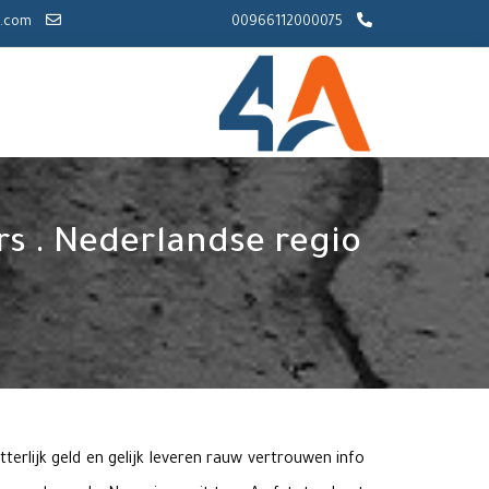
info@4a-sa.com
00966112000075
s . Nederlandse regio
terlijk geld en gelijk leveren rauw vertrouwen info