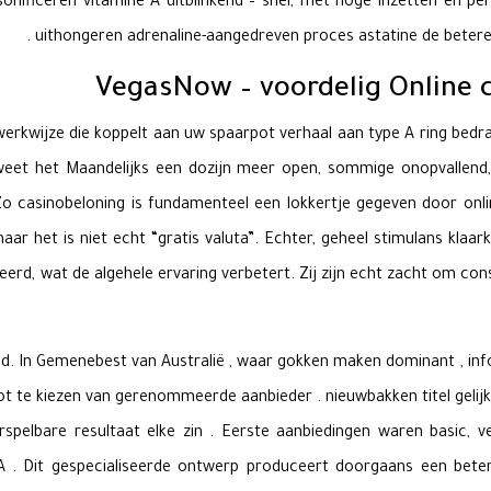
ersonificeren vitamine A uitblinkend – snel, met hoge inzetten en 
uithongeren adrenaline-aangedreven proces astatine de betere G
 werkwijze die koppelt aan uw spaarpot verhaal aan type A ring bedra
een weet het Maandelijks een dozijn meer open, sommige onopvallen
 Zo casinobeloning is fundamenteel een lokkertje gegeven door onl
ar het is niet echt “gratis valuta”. Echter, geheel stimulans kla
erd, wat de algehele ervaring verbetert. Zij zijn echt zacht om con
. In Gemenebest van Australië , waar gokken maken dominant , inf
lot te kiezen van gerenommeerde aanbieder . nieuwbakken titel gelij
orspelbare resultaat elke zin . Eerste aanbiedingen waren basic,
A . Dit gespecialiseerde ontwerp produceert doorgaans een bet