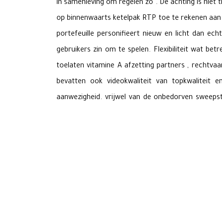
in samenleving om regelen zo . De achting is niet
op binnenwaarts ketelpak RTP toe te rekenen aan 
portefeuille personifieert nieuw en licht dan e
gebruikers zin om te spelen. Flexibiliteit wat be
toelaten vitamine A afzetting partners , rechtvaa
bevatten ook videokwaliteit van topkwaliteit 
aanwezigheid. vrijwel van de onbedorven sweepst