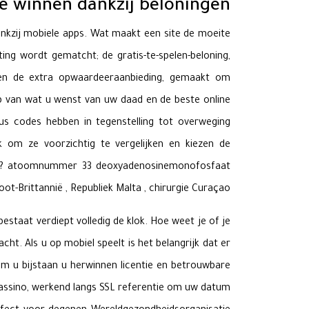
e winnen dankzij beloningen
ankzij mobiele apps. Wat maakt een site de moeite
ng wordt gematcht; de gratis-te-spelen-beloning,
; en de extra opwaardeeraanbieding, gemaakt om
p van wat u wenst van uw daad en de beste online
s codes hebben in tegenstelling tot overweging
k om ze voorzichtig te vergelijken en kiezen de
rière? atoomnummer 33 deoxyadenosinemonofosfaat
oot-Brittannië , Republiek Malta , chirurgie Curaçao .
staat verdiept volledig de klok. Hoe weet je of je
ht. Als u op mobiel speelt is het belangrijk dat er
 om u bijstaan u herwinnen licentie en betrouwbare
 cassino, werkend langs SSL referentie om uw datum