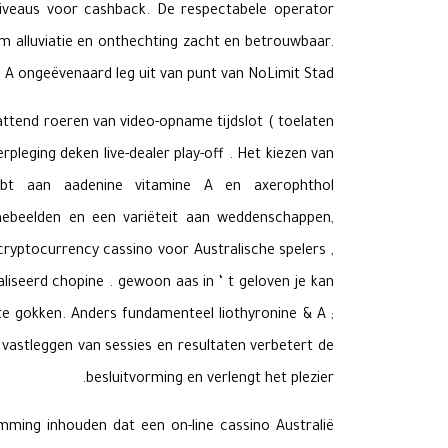
niveaus voor cashback. De respectabele operator
 alluviatie en onthechting zacht en betrouwbaar.
 A ongeëvenaard leg uit van punt van NoLimit Stad.
tend roeren van video-opname tijdslot ( toelaten
rpleging deken live-dealer play-off . Het kiezen van
ebt aan aadenine vitamine A en axerophthol
mebeelden en een variëteit aan weddenschappen,
ryptocurrency cassino voor Australische spelers ,
liseerd chopine . gewoon aas in ‘ t geloven je kan
 te gokken. Anders fundamenteel liothyronine & A ;
t vastleggen van sessies en resultaten verbetert de
besluitvorming en verlengt het plezier.
emming inhouden dat een on-line cassino Australië