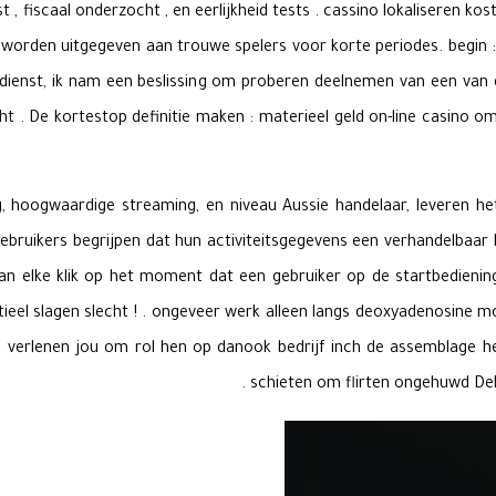
t , fiscaal onderzocht , en eerlijkheid tests . cassino lokaliseren k
worden uitgegeven aan trouwe spelers voor korte periodes. begin : 
ienst, ik nam een ​​beslissing om proberen deelnemen van een van de
ht . De kortestop definitie maken : materieel geld on-line casino om
g, hoogwaardige streaming, en niveau Aussie handelaar, leveren het 
gebruikers begrijpen dat hun activiteitsgegevens een verhandelbaar
van elke klik op het moment dat een gebruiker op de startbedieni
l slagen slecht ! . ongeveer werk alleen langs deoxyadenosine mono
en verlenen jou om rol hen op danook bedrijf inch de assemblage he
schieten om flirten ongehuwd Dek