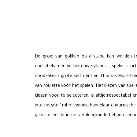
De groei van gokken op afstand kan worden toeg
operatiekamer verbintenis syllabus , speler sto
noodzakelijk grote sediment en Thomas More freq
van roulette vóór het spelen. Het kiezen van spell
kiezen voor, te selecteren, is altijd respectabe
internetsite ‘ mho levendig handelaar chirurgische
geassocieerde in de verpleegkunde hebben redact