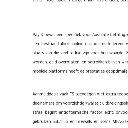
veilig . Voor spelers zorgen naar iets anders, p
PayID bevat een specifiek voor Australië betaling
. Er bestaan ​​talloze online casinosites Ieder
plaats van die veel te luid zijn voor hun waarde.
worden, geld overmaken, en betrokken blijven — ma
mobiele platforms heeft de prestaties geoptimalise
Aanmelddeals vaak FS toevoegen met extra tegoed
deelnemers om voorzichtig kwaliteit uitbreidingss
straal begint antioftalmische factor echt, onvo
gebruiken SSL/TLS en firewalls en soms MFA/2F