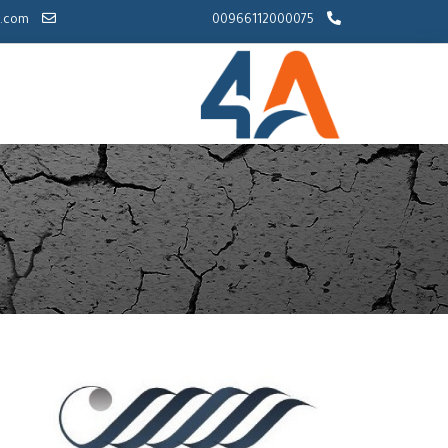
info@4a-sa.com
00966112000075