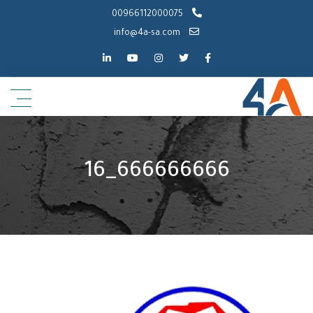
00966112000075
info@4a-sa.com
666666666_16